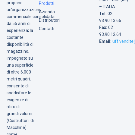
propone
Prodotti
– ITALIA
un’organizzazione
Azienda
Tel:
02
commerciale consolidata
Distributori
93.90.13.66
da 55 anni di
Fax:
02
Contatti
esperienza; la
93.90.12.64
costante
Email:
uff.vendite@
disponibilità di
magazzino,
impegnato su
una superficie
di oltre 6.000
metri quadri,
consente di
soddisfare le
esigenze di
ritiro di
grandi volumi
(Costruttori di
Macchine)
come