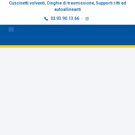
Cuscinetti volventi, Cinghie di trasmissione, Supporti ritti ed
autoallineanti
02 93.90.13.66
ZVL ITALIA
Cuscinetti ad una corona di