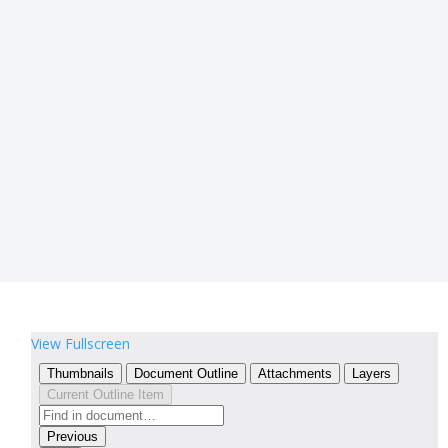
sfere a contatto obbliquo
View Fullscreen